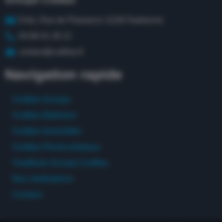
9 bis, Rue de Plaisance 11100 Narbonne
04 68 41 28 12
contact@cutillas.fr
Navigation rapide
Cutillas Groupe
Cutillas Bâtiment
Cutillas Immobilier
Cutillas Photovoltaïque
Tradibois Groupe Cutillas
Nos réalisations
Contact