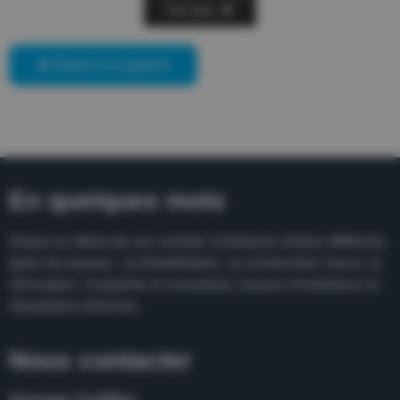
Voir plus
Retour à la galerie
En quelques mots
Depuis le début de son activité l’entreprise réalise différents
types de travaux : la réhabilitation, la construction neuve, la
rénovation, charpente et couverture, travaux d’entretiens et
réparations diverses.
Nous contacter
Groupe Cutillas