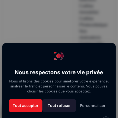
Cutillas
Immobilier
Cutillas
Photovoltaïque
Nos
réalisations
Contact Villa
Nissan
Construction
d’une
habitation …
Nous respectons votre vie privée
Nous utilisons des cookies pour améliorer votre expérience,
analyser le trafic et personnaliser le contenu. Vous pouvez
choisir les cookies que vous acceptez.
Montplaisir
Tout accepter
Tout refuser
Personnaliser
Renforcement
de la structure