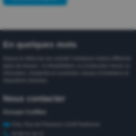
En quelques mots
Depuis le début de son activité l’entreprise réalise différents
types de travaux : la réhabilitation, la construction neuve, la
rénovation, charpente et couverture, travaux d’entretiens et
réparations diverses.
Nous contacter
Groupe Cutillas
9 bis, Rue de Plaisance 11100 Narbonne
04 68 41 28 12