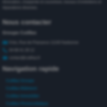
rénovation, charpente et couverture, travaux d’entretiens et
réparations diverses.
Nous contacter
Groupe Cutillas
9 bis, Rue de Plaisance 11100 Narbonne
04 68 41 28 12
contact@cutillas.fr
Navigation rapide
Cutillas Groupe
Cutillas Bâtiment
Cutillas Immobilier
Cutillas Photovoltaïque