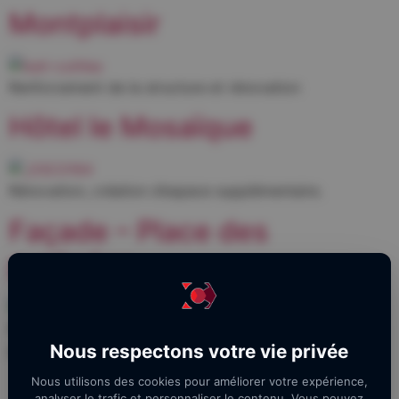
Montplaisir
Renforcement de la structure et rénovation
Hôtel le Mosaïque
Rénovation, création d’espace supplémentaire.
Façade – Place des
pyrénées
Rénovation de façade au niveau de la place des
Nous respectons votre vie privée
pyrénnées
Nous utilisons des cookies pour améliorer votre expérience,
analyser le trafic et personnaliser le contenu. Vous pouvez